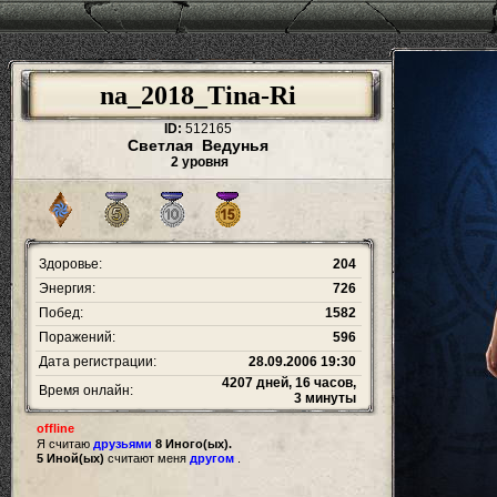
na_2018_Tina-Ri
ID:
512165
Светлая Ведунья
2 уровня
Здоровье:
204
Энергия:
726
Побед:
1582
Поражений:
596
Дата регистрации:
28.09.2006 19:30
4207 дней, 16 часов,
Время онлайн:
3 минуты
offline
Я считаю
друзьями
8 Иного(ых).
5 Иной(ых)
считают меня
другом
.