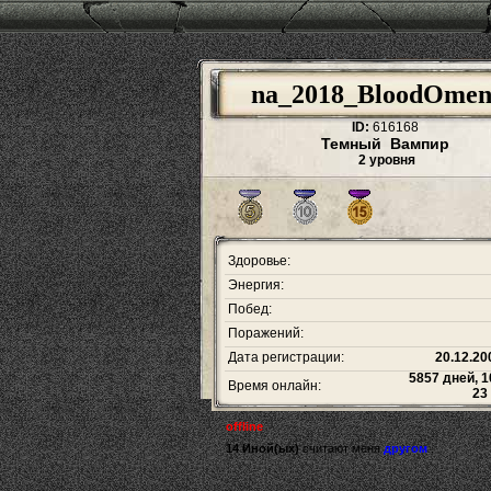
na_2018_BloodOmen
ID:
616168
Темный Вампир
2 уровня
Здоровье:
Энергия:
Побед:
Поражений:
Дата регистрации:
20.12.20
5857 дней, 1
Время онлайн:
23
offline
14 Иной(ых)
считают меня
другом
.