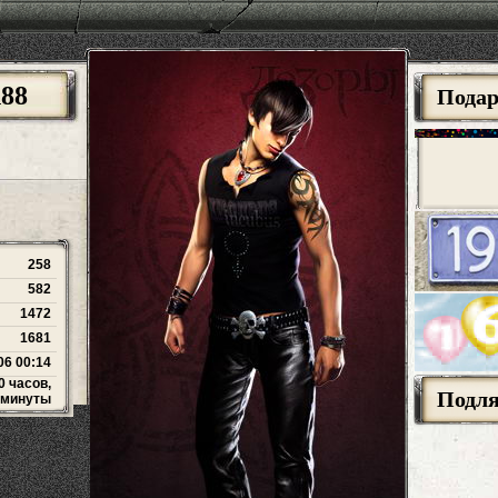
88
Пода
258
582
1472
1681
06 00:14
0 часов,
Подл
 минуты