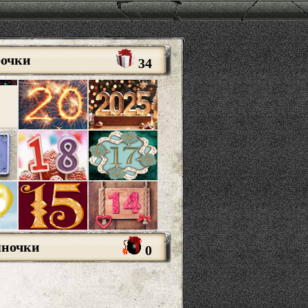
рочки
34
яночки
0