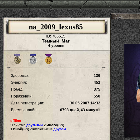
na_2009_lexus85
ID:
706515
Темный Маг
4 уровня
Здоровье:
136
Энергия:
452
Побед:
375
Поражений:
550
Дата регистрации:
30.05.2007 14:32
Время онлайн:
6798 дней, 43 минуты
offline
Я считаю
друзьями
2 Иного(ых).
1 Иной(ых)
считают меня
другом
.