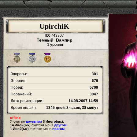
UpirchiK
ID:
742307
Темный Вампир
1 уровня
Здоровье:
301
Энергия:
679
Побед:
5709
Поражений:
3047
Дата регистрации:
14.08.2007 14:59
Время онлайн:
1345 дней, 8 часов, 38 минут
offline
Я считаю
друзьями
8 Иного(ых).
14 Иной(ых)
считают меня
другом
.
1 Иной(ых)
считают меня
врагом
.