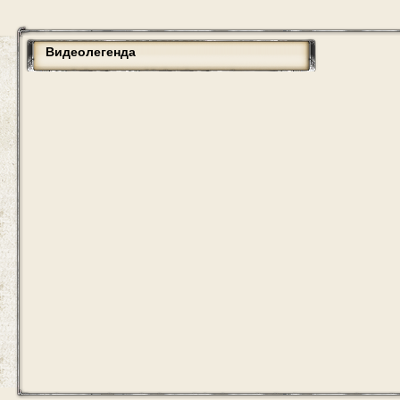
Видеолегенда