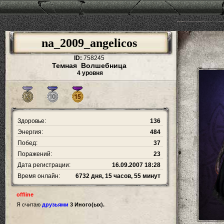
na_2009_angelicos
ID:
758245
Темная Волшебница
4 уровня
Здоровье:
136
Энергия:
484
Побед:
37
Поражений:
23
Дата регистрации:
16.09.2007 18:28
Время онлайн:
6732 дня, 15 часов, 55 минут
offline
Я считаю
друзьями
3 Иного(ых).