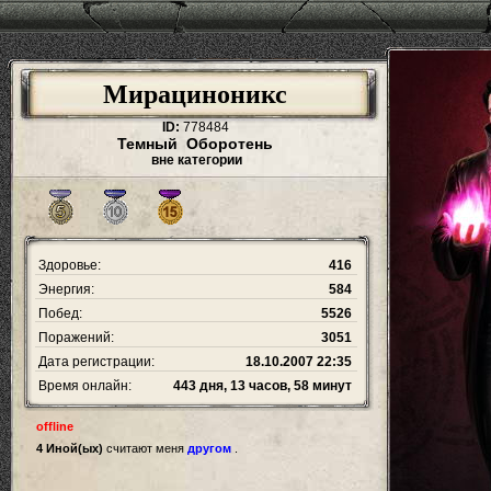
Мирациноникс
ID:
778484
Темный Оборотень
вне категории
Здоровье:
416
Энергия:
584
Побед:
5526
Поражений:
3051
Дата регистрации:
18.10.2007 22:35
Время онлайн:
443 дня, 13 часов, 58 минут
offline
4 Иной(ых)
считают меня
другом
.