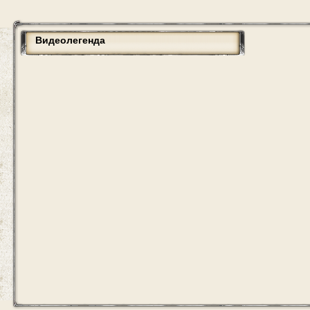
Видеолегенда