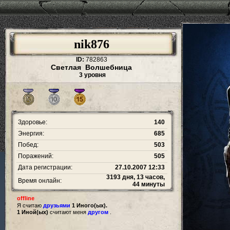
nik876
ID:
782863
Светлая Волшебница
3 уровня
Здоровье:
140
Энергия:
685
Побед:
503
Поражений:
505
Дата регистрации:
27.10.2007 12:33
3193 дня, 13 часов,
Время онлайн:
44 минуты
offline
Я считаю
друзьями
1 Иного(ых).
1 Иной(ых)
считают меня
другом
.