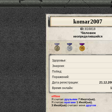
komar2007
ID:
816818
Человек
неопределившийся
Здоровье:
Энергия:
Побед:
Поражений:
Дата регистрации:
21.12.20
Время онлайн:
1
offline
Я считаю
друзьями
7 Иного(ых).
Я считаю
врагами
1 Иной(ых).
3 Иной(ых)
считают меня
другом
.