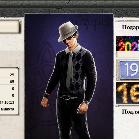
Пода
25
65
0
0
07 16:13
 минута
Подл