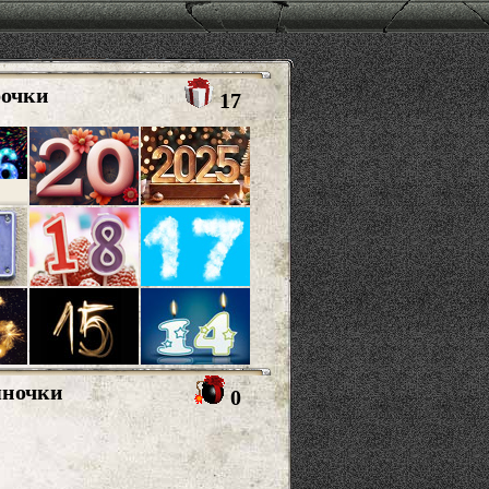
рочки
17
яночки
0