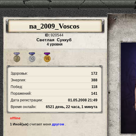
na_2009_Voscos
ID:
920544
Светлая Суккуб
4 уровня
Здоровье:
172
Энергия:
388
Побед:
118
Поражений:
141
Дата регистрации:
01.05.2008 21:49
Время онлайн:
6521 день, 22 часа, 1 минута
offline
1 Иной(ых)
считают меня
другом
.