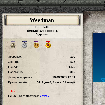
Weedman
ID:
101410
Темный Оборотень
3 уровня
Здоровье:
200
Энергия:
525
Побед:
1423
Поражений:
802
Дата регистрации:
19.09.2005 17:41
Время онлайн:
5712 дней, 2 часа, 39 минут
offline
1 Иной(ых)
считают меня
другом
.