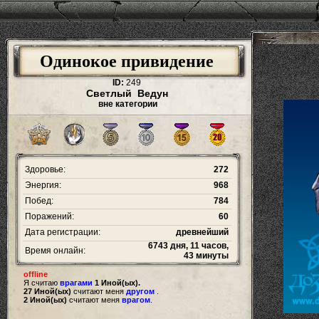
Одинокое привидение
ID:
249
Светлый Ведун
вне категории
Здоровье:
272
Энергия:
968
Побед:
784
Поражений:
60
Дата регистрации:
древнейший
6743 дня, 11 часов,
Время онлайн:
43 минуты
offline
Я считаю
врагами
1 Иной(ых).
27 Иной(ых)
считают меня
другом
.
2 Иной(ых)
считают меня
врагом
.