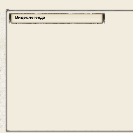
Видеолегенда