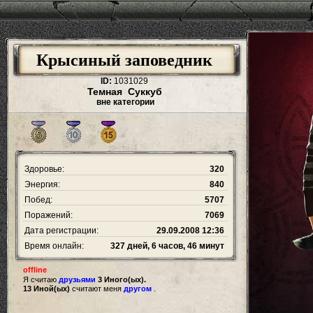
Крысиный заповедник
ID:
1031029
Темная Суккуб
вне категории
Здоровье:
320
Энергия:
840
Побед:
5707
Поражений:
7069
Дата регистрации:
29.09.2008 12:36
Время онлайн:
327 дней, 6 часов, 46 минут
offline
Я считаю
друзьями
3 Иного(ых).
13 Иной(ых)
считают меня
другом
.