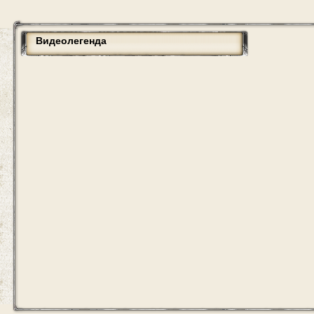
Видеолегенда