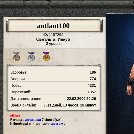
antlant100
ID:
1157299
Светлый Инкуб
2 уровня
Здоровье:
186
Энергия:
774
Побед:
4231
Поражений:
1357
Дата регистрации:
22.02.2009 20:26
Время онлайн:
3511 дней, 13 часов, 18 минут
offline
Я считаю
друзьями
7 Иного(ых).
6 Иной(ых)
считают меня
другом
.