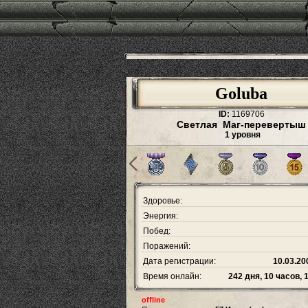
Goluba
ID:
1169706
Светлая Маг-перевертыш
1 уровня
Здоровье:
Энергия:
Побед:
Поражений:
Дата регистрации:
10.03.20
Время онлайн:
242 дня, 10 часов, 
offline