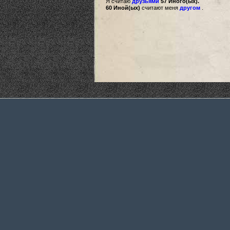
Я считаю
друзьями
57 Иного(ых).
60 Иной(ых)
считают меня
другом
.