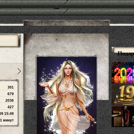
Пода
301
679
2036
427
09 15:49
11 минут