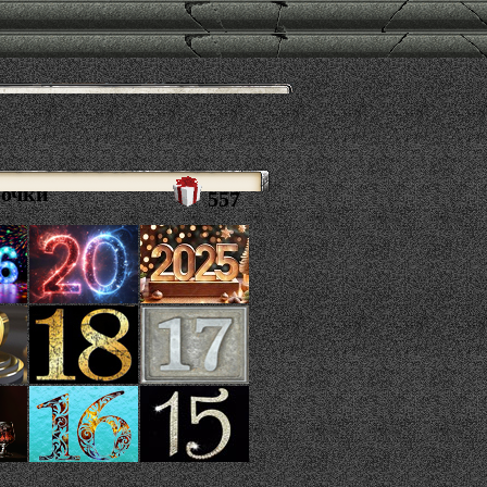
рочки
557