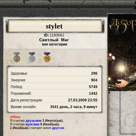
stylet
ID:
1180662
Светлый Маг
вне категории
Здоровье:
296
Энергия:
904
Побед:
5749
Поражений:
1442
Дата регистрации:
27.03.2009 23:55
Время онлайн:
3541 день, 2 часа, 9 минут
offline
Я считаю
друзьями
1 Иного(ых).
Я считаю
врагами
5 Иной(ых).
1 Иной(ых)
считают меня
другом
.