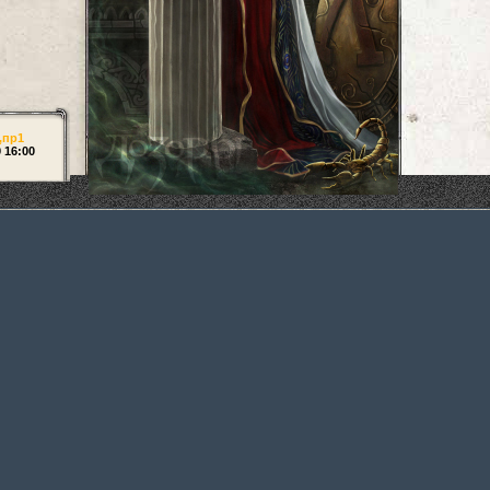
,
пр1
9 16:00