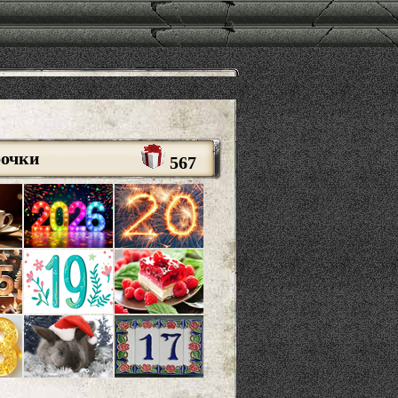
рочки
567