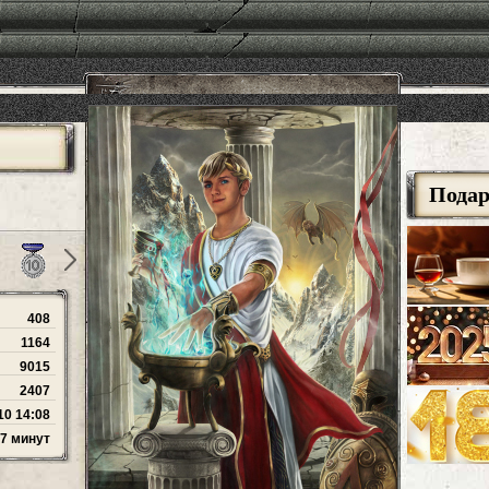
Пода
408
1164
9015
2407
10 14:08
 7 минут