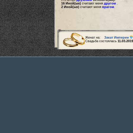
16 Иной(ых)
считают меня
другом
.
2 Иной(ых)
считают меня
врагом
.
Женат на:
Закат Империи
Свадьба состоялась
11.03.201