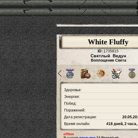
White Fluffy
ID:
1735815
Светлый Ведун
Воплощение Света
Здоровье:
Энергия:
Побед:
Поражений:
Дата регистрации:
20.05.20
Время онлайн:
418 дней, 2 часа,
offline
Я считаю
друзьями
14 Иного(ых).