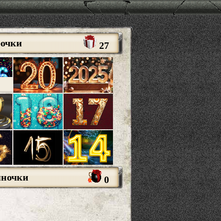
рочки
27
яночки
0