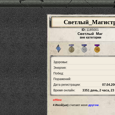
Светлый_Магист
ID:
1185001
Светлый Маг
вне категории
Здоровье:
Энергия:
Побед:
Поражений:
Дата регистрации:
07.04.20
Время онлайн:
3351 день, 2 часа, 2
offline
4 Иной(ых)
считают меня
другом
.