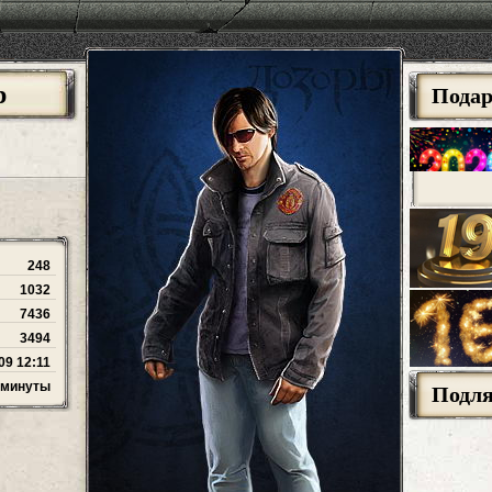
р
Пода
248
1032
7436
3494
09 12:11
3 минуты
Подл