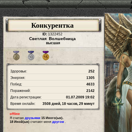
Конкурентка
ID:
1322452
Светлая Волшебница
высшая
Здоровье:
252
Энергия:
1305
Побед:
4633
Поражений:
2142
Дата регистрации:
01.07.2009 19:02
Время онлайн:
3508 дней, 18 часов, 29 минут
offline
Я считаю
друзьями
15 Иного(ых).
18 Иной(ых)
считают меня
другом
.