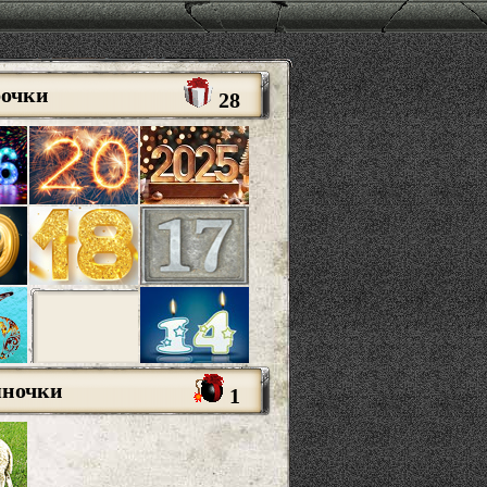
рочки
28
яночки
1