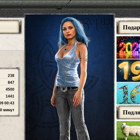
Пода
238
847
4500
1441
09 00:43
50 минут
Подл