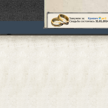
Замужем за:
Кривич
,
мг2
Свадьба состоялась
31.01.201