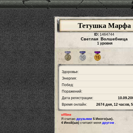
Тетушка Марфа
ID:
1464744
Светлая Волшебница
1 уровня
Здоровье:
Энергия:
Побед:
Поражений:
Дата регистрации:
10.09.20
Время онлайн:
2674 дня, 12 часов, 
offline
Я считаю
друзьями
5 Иного(ых).
4 Иной(ых)
считают меня
другом
.