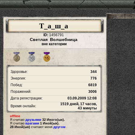
Т_а_ш_а
ID:
1456791
Светлая Волшебница
вне категории
Здоровье:
344
Энергия:
776
Побед:
6819
Поражений:
3006
Дата регистрации:
03.09.2009 12:08
1519 дней, 17 часов,
Время онлайн:
43 минуты
offline
Я считаю
друзьями
32 Иного(ых).
Я считаю
врагами
1 Иной(ых).
28 Иной(ых)
считают меня
другом
.