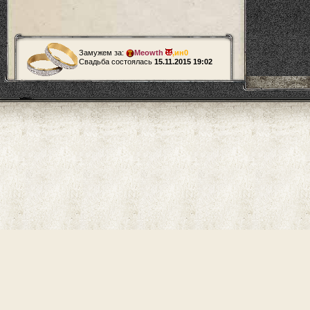
Замужем за:
Meowth
,
ин0
Свадьба состоялась
15.11.2015 19:02