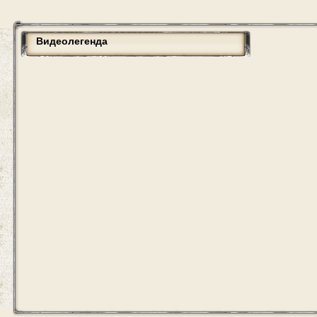
Видеолегенда