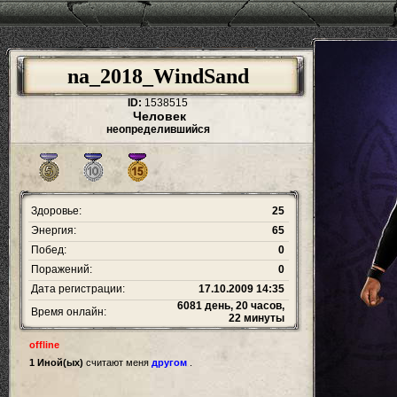
na_2018_WindSand
ID:
1538515
Человек
неопределившийся
Здоровье:
25
Энергия:
65
Побед:
0
Поражений:
0
Дата регистрации:
17.10.2009 14:35
6081 день, 20 часов,
Время онлайн:
22 минуты
offline
1 Иной(ых)
считают меня
другом
.