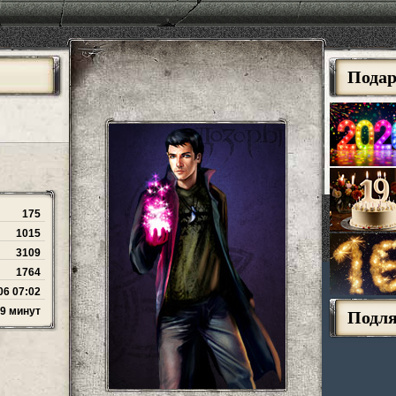
Пода
175
1015
3109
1764
06 07:02
59 минут
Подл