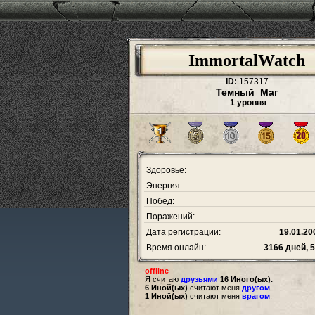
ImmortalWatch
ID:
157317
Темный Маг
1 уровня
Здоровье:
Энергия:
Побед:
Поражений:
Дата регистрации:
19.01.20
Время онлайн:
3166 дней, 
offline
Я считаю
друзьями
16 Иного(ых).
6 Иной(ых)
считают меня
другом
.
1 Иной(ых)
считают меня
врагом
.