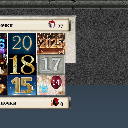
рочки
27
яночки
0