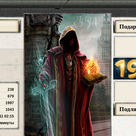
Пода
238
679
1997
Подл
1043
11 02:15
4 минуты