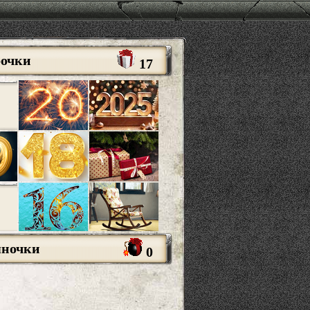
рочки
17
яночки
0