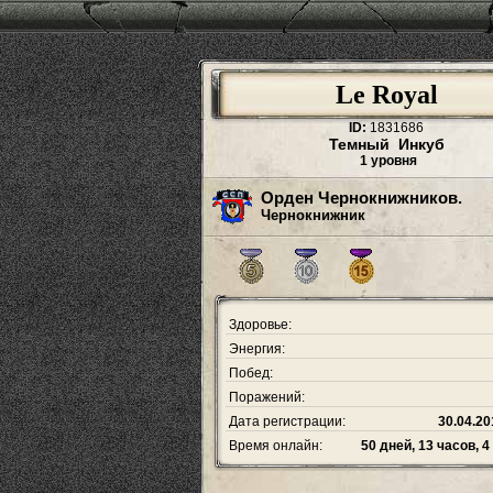
Le Royal
ID:
1831686
Темный Инкуб
1 уровня
Орден Чернокнижников.
Чернокнижник
Здоровье:
Энергия:
Побед:
Поражений:
Дата регистрации:
30.04.20
Время онлайн:
50 дней, 13 часов, 