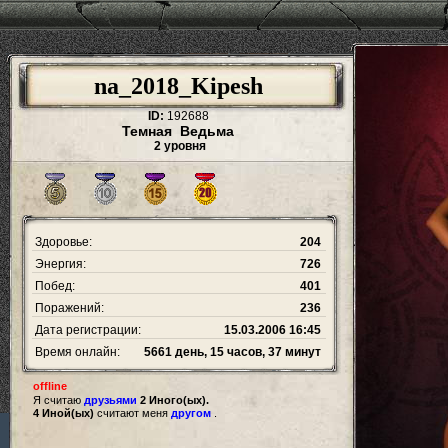
na_2018_Kipesh
ID:
192688
Темная Ведьма
2 уровня
Здоровье:
204
Энергия:
726
Побед:
401
Поражений:
236
Дата регистрации:
15.03.2006 16:45
Время онлайн:
5661 день, 15 часов, 37 минут
offline
Я считаю
друзьями
2 Иного(ых).
4 Иной(ых)
считают меня
другом
.