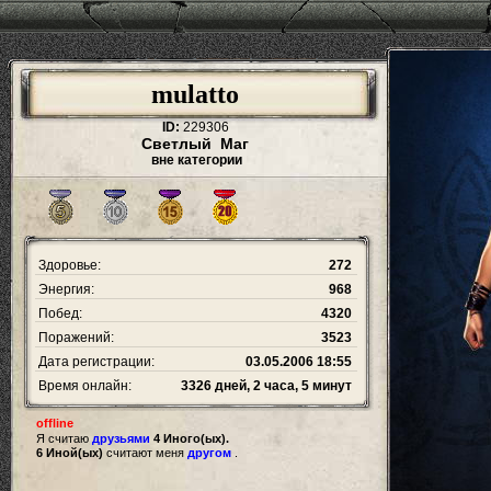
mulatto
ID:
229306
Светлый Маг
вне категории
Здоровье:
272
Энергия:
968
Побед:
4320
Поражений:
3523
Дата регистрации:
03.05.2006 18:55
Время онлайн:
3326 дней, 2 часа, 5 минут
offline
Я считаю
друзьями
4 Иного(ых).
6 Иной(ых)
считают меня
другом
.