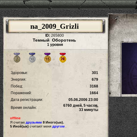
na_2009_Grizli
ID:
265800
Темный Оборотень
1 уровня
Здоровье:
301
Энергия:
679
Побед:
3168
Поражений:
1664
Дата регистрации:
05.06.2006 23:00
6760 дней, 5 часов,
Время онлайн:
33 минуты
offline
Я считаю
друзьями
8 Иного(ых).
5 Иной(ых)
считают меня
другом
.