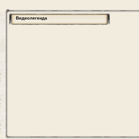
Видеолегенда