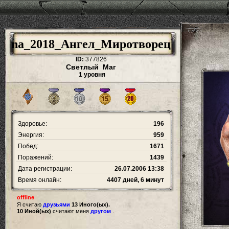
na_2018_Ангел_Миротворец
ID:
377826
Светлый Маг
1 уровня
Здоровье:
196
Энергия:
959
Побед:
1671
Поражений:
1439
Дата регистрации:
26.07.2006 13:38
Время онлайн:
4407 дней, 6 минут
offline
Я считаю
друзьями
13 Иного(ых).
10 Иной(ых)
считают меня
другом
.