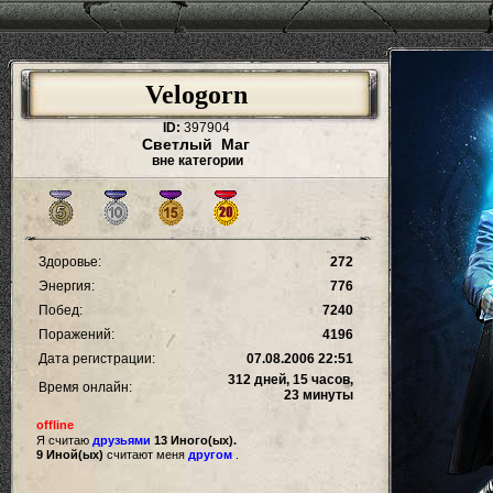
Velogorn
ID:
397904
Светлый Маг
вне категории
Здоровье:
272
Энергия:
776
Побед:
7240
Поражений:
4196
Дата регистрации:
07.08.2006 22:51
312 дней, 15 часов,
Время онлайн:
23 минуты
offline
Я считаю
друзьями
13 Иного(ых).
9 Иной(ых)
считают меня
другом
.