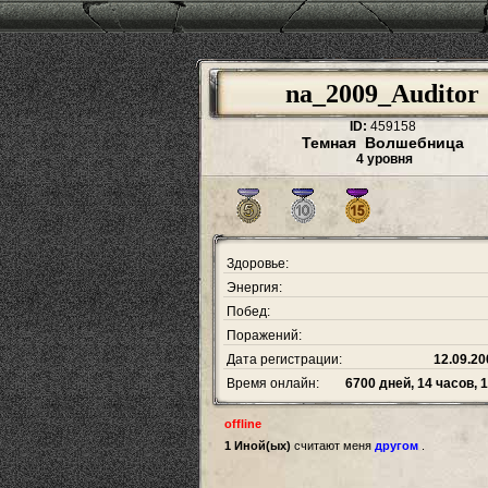
na_2009_Auditor
ID:
459158
Темная Волшебница
4 уровня
Здоровье:
Энергия:
Побед:
Поражений:
Дата регистрации:
12.09.20
Время онлайн:
6700 дней, 14 часов, 
offline
1 Иной(ых)
считают меня
другом
.