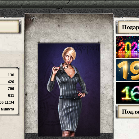
Пода
136
420
796
611
06 11:34
1 минута
Подл