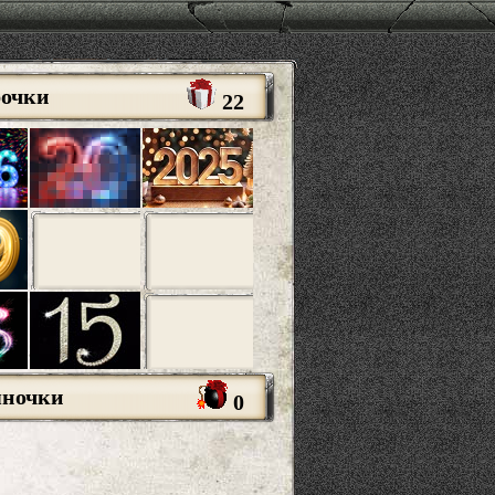
рочки
22
яночки
0