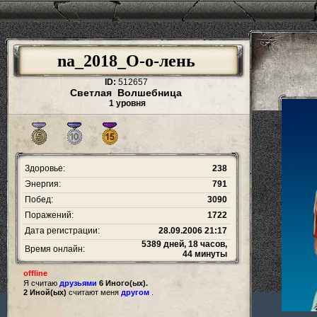
na_2018_О-о-лень
ID:
512657
Светлая Волшебница
1 уровня
Здоровье:
238
Энергия:
791
Побед:
3090
Поражений:
1722
Дата регистрации:
28.09.2006 21:17
5389 дней, 18 часов,
Время онлайн:
44 минуты
offline
Я считаю
друзьями
6 Иного(ых).
2 Иной(ых)
считают меня
другом
.