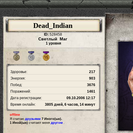
Dead_Indian
ID:
528458
Светлый Маг
1 уровня
Здоровье:
217
Энергия:
903
Побед:
3676
Поражений:
1461
Дата регистрации:
09.10.2006 12:17
Время онлайн:
3805 дней, 6 часов, 14 минут
offline
Я считаю
друзьями
7 Иного(ых).
1 Иной(ых)
считают меня
другом
.