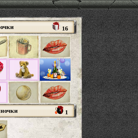
рочки
16
яночки
1