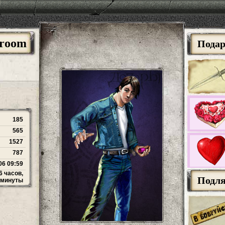
hroom
Пода
185
565
1527
787
06 09:59
6 часов,
Подл
 минуты