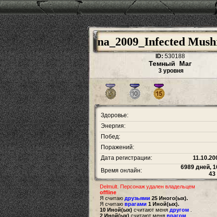
na_2009_Infected Mus
ID:
530188
Темный Маг
3 уровня
Здоровье:
Энергия:
Побед:
Поражений:
Дата регистрации:
11.10.20
6989 дней, 1
Время онлайн:
43
Delmult. Персонаж удален владельцем
offline
Я считаю
друзьями
25 Иного(ых).
Я считаю
врагами
1 Иной(ых).
10 Иной(ых)
считают меня
другом
.
2 Иной(ых)
считают меня
врагом
.