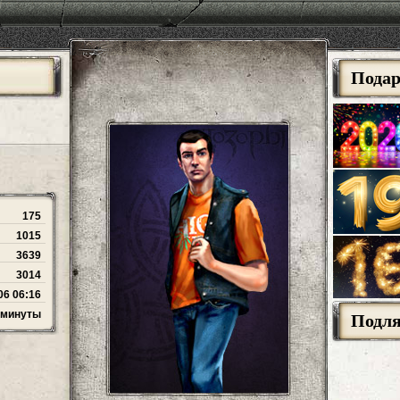
Пода
175
1015
3639
3014
06 06:16
4 минуты
Подл