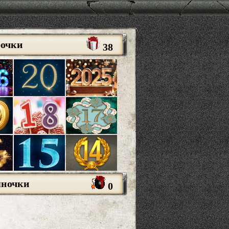
рочки
38
яночки
0