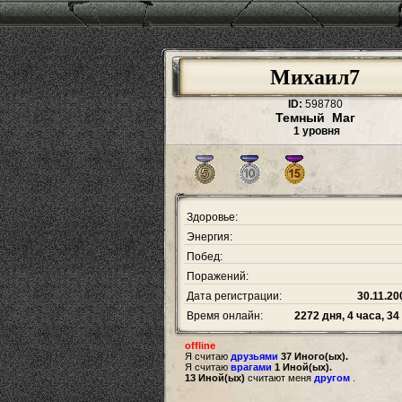
Михаил7
ID:
598780
Темный Маг
1 уровня
Здоровье:
Энергия:
Побед:
Поражений:
Дата регистрации:
30.11.20
Время онлайн:
2272 дня, 4 часа, 3
offline
Я считаю
друзьями
37 Иного(ых).
Я считаю
врагами
1 Иной(ых).
13 Иной(ых)
считают меня
другом
.