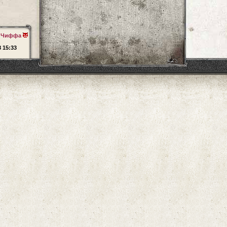
а Чиффа
8 15:33