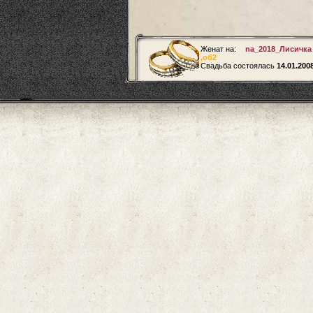
Женат на:
na_2018_Лисичк
,
об2
Свадьба состоялась
14.01.200