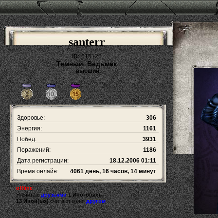
santerr
ID:
615122
Темный Ведьмак
высший
Здоровье:
306
Энергия:
1161
Побед:
3931
Поражений:
1186
Дата регистрации:
18.12.2006 01:11
Время онлайн:
4061 день, 16 часов, 14 минут
offline
Я считаю
друзьями
1 Иного(ых).
13 Иной(ых)
считают меня
другом
.