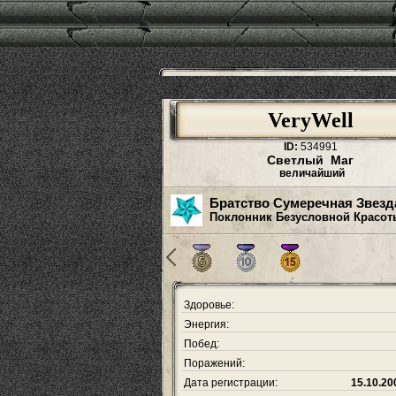
VeryWell
ID:
534991
Светлый Маг
величайший
Братство Сумеречная Звезд
Поклонник Безусловной Красот
Здоровье:
Энергия:
Побед:
Поражений:
Дата регистрации:
15.10.20