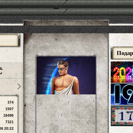
Пода
а.
ы
374
1507
18496
7321
06 20:22