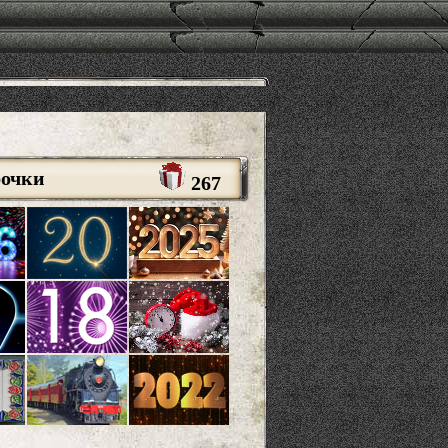
рочки
267