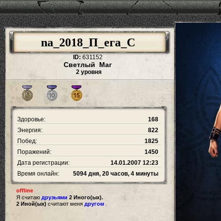
na_2018_П_ега_С
ID:
631152
Светлый Маг
2 уровня
Здоровье:
168
Энергия:
822
Побед:
1825
Поражений:
1450
Дата регистрации:
14.01.2007 12:23
Время онлайн:
5094 дня, 20 часов, 4 минуты
offline
Я считаю
друзьями
2 Иного(ых).
2 Иной(ых)
считают меня
другом
.