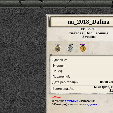
na_2018_Dafina
ID:
525745
Светлая Волшебница
2 уровня
Здоровье:
Энергия:
Побед:
Поражений:
Дата регистрации:
06.10.20
6178 дней, 1
Время онлайн:
21
offline
Я считаю
друзьями
3 Иного(ых).
5 Иной(ых)
считают меня
другом
.