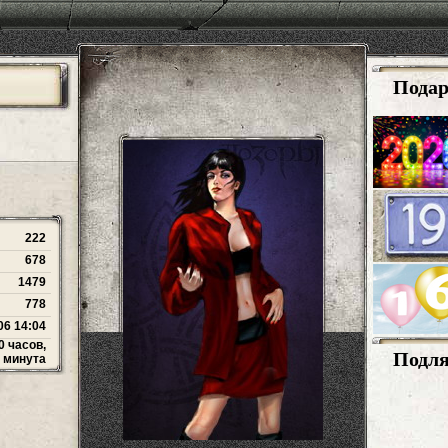
Пода
222
678
1479
778
06 14:04
0 часов,
Подл
 минута