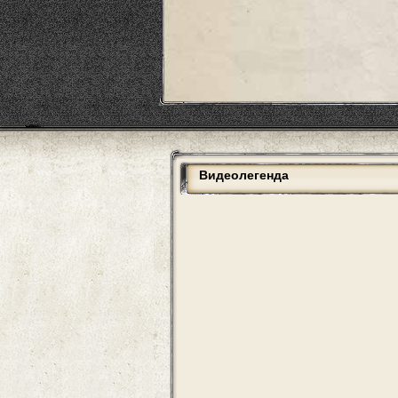
Видеолегенда