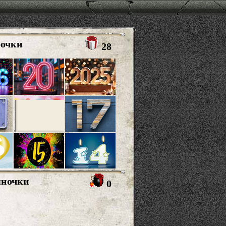
рочки
28
яночки
0