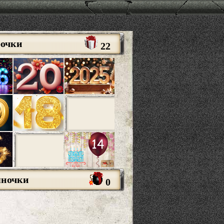
рочки
22
яночки
0