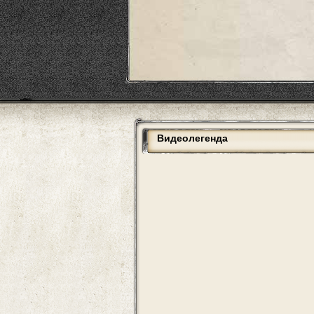
Видеолегенда