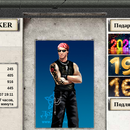
KER
Пода
245
405
916
445
07 19:11
7 часов,
Подл
 минута