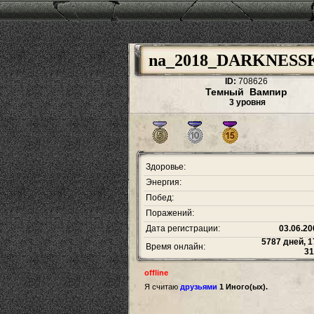
na_2018_DARKNESS
ID:
708626
Темный Вампир
3 уровня
Здоровье:
Энергия:
Побед:
Поражений:
Дата регистрации:
03.06.20
5787 дней, 1
Время онлайн:
31
offline
Я считаю
друзьями
1 Иного(ых).