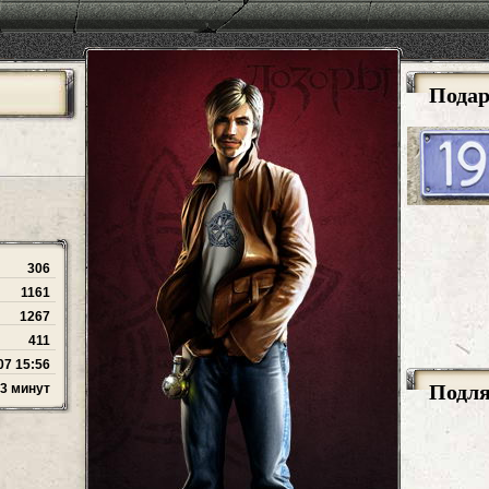
Пода
306
1161
1267
411
07 15:56
Подл
13 минут