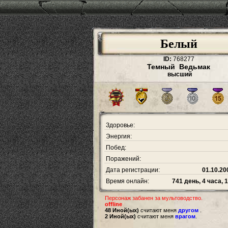
Белый
ID:
768277
Темный Ведьмак
высший
Здоровье:
Энергия:
Побед:
Поражений:
Дата регистрации:
01.10.20
Время онлайн:
741 день, 4 часа, 
Персонаж забанен за мультоводство.
offline
48 Иной(ых)
считают меня
другом
.
2 Иной(ых)
считают меня
врагом
.