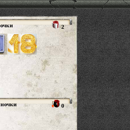
рочки
2
яночки
0