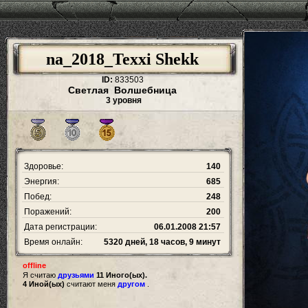
na_2018_Texxi Shekk
ID:
833503
Светлая Волшебница
3 уровня
Здоровье:
140
Энергия:
685
Побед:
248
Поражений:
200
Дата регистрации:
06.01.2008 21:57
Время онлайн:
5320 дней, 18 часов, 9 минут
offline
Я считаю
друзьями
11 Иного(ых).
4 Иной(ых)
считают меня
другом
.