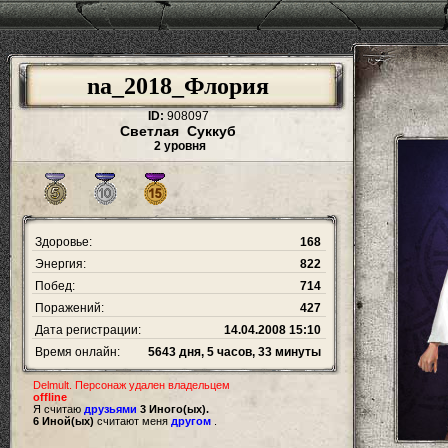
na_2018_Флория
ID:
908097
Светлая Суккуб
2 уровня
Здоровье:
168
Энергия:
822
Побед:
714
Поражений:
427
Дата регистрации:
14.04.2008 15:10
Время онлайн:
5643 дня, 5 часов, 33 минуты
Delmult. Персонаж удален владельцем
offline
Я считаю
друзьями
3 Иного(ых).
6 Иной(ых)
считают меня
другом
.