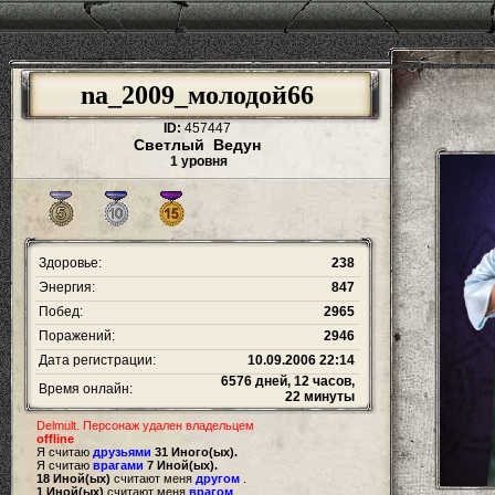
na_2009_молодой66
ID:
457447
Светлый Ведун
1 уровня
Здоровье:
238
Энергия:
847
Побед:
2965
Поражений:
2946
Дата регистрации:
10.09.2006 22:14
6576 дней, 12 часов,
Время онлайн:
22 минуты
Delmult. Персонаж удален владельцем
offline
Я считаю
друзьями
31 Иного(ых).
Я считаю
врагами
7 Иной(ых).
18 Иной(ых)
считают меня
другом
.
1 Иной(ых)
считают меня
врагом
.