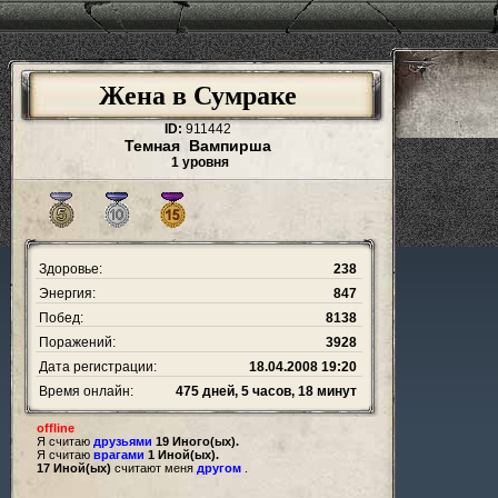
Жена в Сумраке
ID:
911442
Темная Вампирша
1 уровня
Здоровье:
238
Энергия:
847
Побед:
8138
Поражений:
3928
Дата регистрации:
18.04.2008 19:20
Время онлайн:
475 дней, 5 часов, 18 минут
offline
Я считаю
друзьями
19 Иного(ых).
Я считаю
врагами
1 Иной(ых).
17 Иной(ых)
считают меня
другом
.