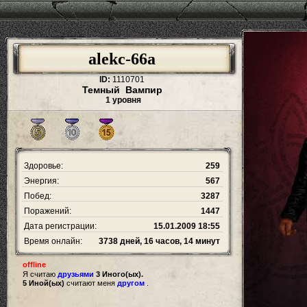
alekc-66a
ID:
1110701
Темный Вампир
1 уровня
Здоровье:
259
Энергия:
567
Побед:
3287
Поражений:
1447
Дата регистрации:
15.01.2009 18:55
Время онлайн:
3738 дней, 16 часов, 14 минут
offline
Я считаю
друзьями
3 Иного(ых).
5 Иной(ых)
считают меня
другом
.