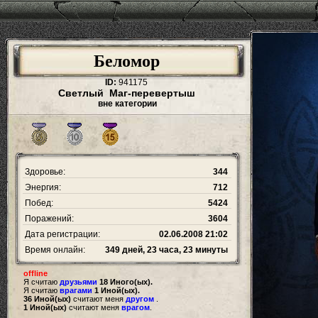
Беломор
ID:
941175
Светлый Маг-перевертыш
вне категории
Здоровье:
344
Энергия:
712
Побед:
5424
Поражений:
3604
Дата регистрации:
02.06.2008 21:02
Время онлайн:
349 дней, 23 часа, 23 минуты
offline
Я считаю
друзьями
18 Иного(ых).
Я считаю
врагами
1 Иной(ых).
36 Иной(ых)
считают меня
другом
.
1 Иной(ых)
считают меня
врагом
.