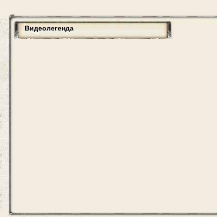
Видеолегенда