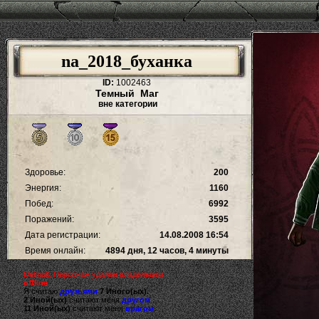
na_2018_буханка
ID:
1002463
Темный Маг
вне категории
Здоровье:
200
Энергия:
1160
Побед:
6992
Поражений:
3595
Дата регистрации:
14.08.2008 16:54
Время онлайн:
4894 дня, 12 часов, 4 минуты
Delmult. Персонаж удален владельцем
offline
Я считаю
друзьями
7 Иного(ых).
2 Иной(ых)
считают меня
другом
.
11 Иной(ых)
считают меня
врагом
.