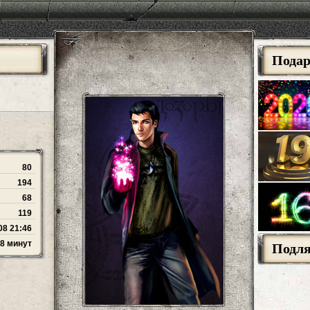
Пода
80
194
68
119
08 21:46
58 минут
Подл