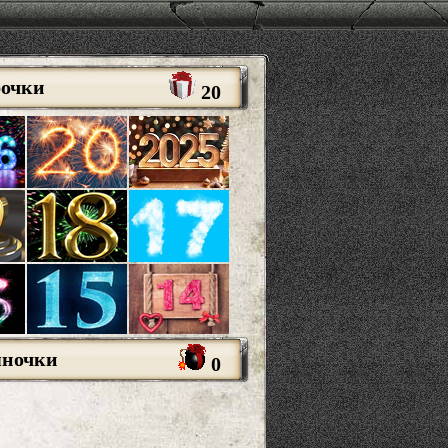
рочки
20
яночки
0