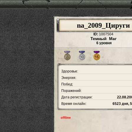
na_2009_Цируги
ID:
1007504
Темный Маг
6 уровня
Здоровье:
Энергия:
Побед:
Поражений:
Дата регистрации:
22.08.20
Время онлайн:
6523 дня, 
offline