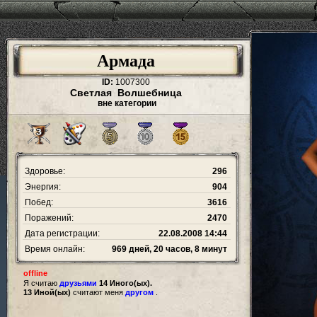
Армада
ID:
1007300
Светлая Волшебница
вне категории
Здоровье:
296
Энергия:
904
Побед:
3616
Поражений:
2470
Дата регистрации:
22.08.2008 14:44
Время онлайн:
969 дней, 20 часов, 8 минут
offline
Я считаю
друзьями
14 Иного(ых).
13 Иной(ых)
считают меня
другом
.