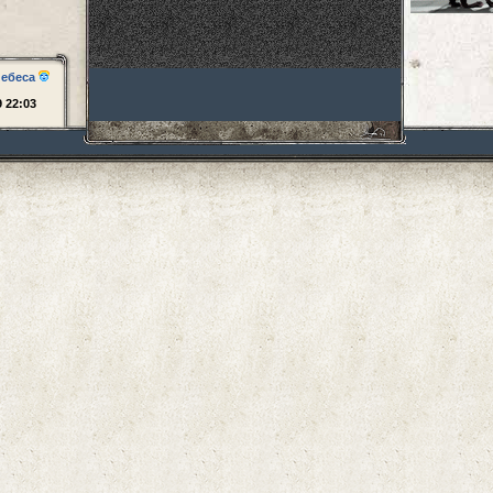
небеса
9 22:03