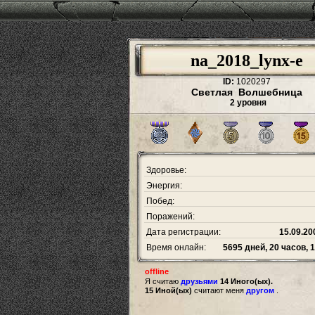
na_2018_lynx-e
ID:
1020297
Светлая Волшебница
2 уровня
Здоровье:
Энергия:
Побед:
Поражений:
Дата регистрации:
15.09.20
Время онлайн:
5695 дней, 20 часов, 
offline
Я считаю
друзьями
14 Иного(ых).
15 Иной(ых)
считают меня
другом
.