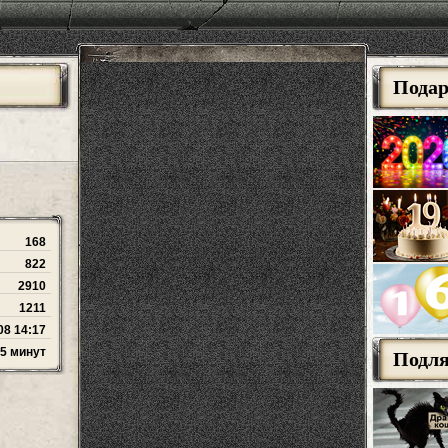
Пода
168
822
2910
1211
08 14:17
15 минут
Подл