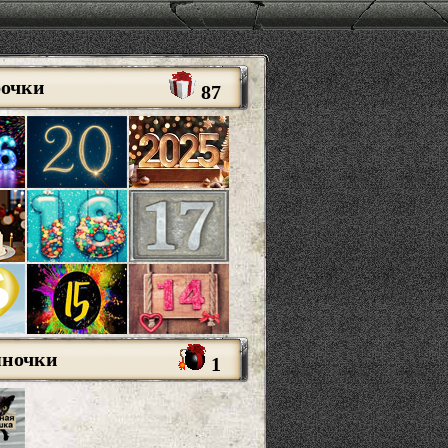
рочки
87
яночки
1