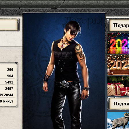
Пода
296
904
5491
2497
09 20:44
59 минут
Подл