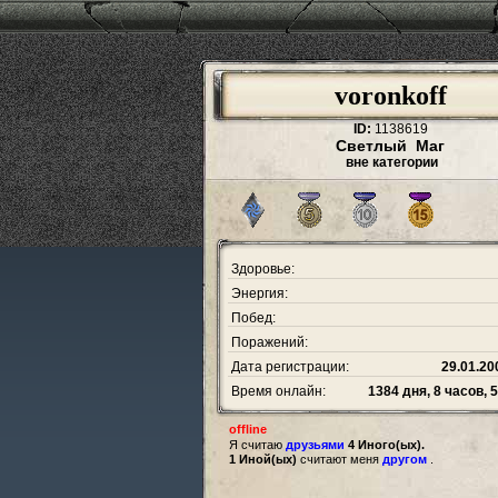
voronkoff
ID:
1138619
Светлый Маг
вне категории
Здоровье:
Энергия:
Побед:
Поражений:
Дата регистрации:
29.01.20
Время онлайн:
1384 дня, 8 часов, 
offline
Я считаю
друзьями
4 Иного(ых).
1 Иной(ых)
считают меня
другом
.