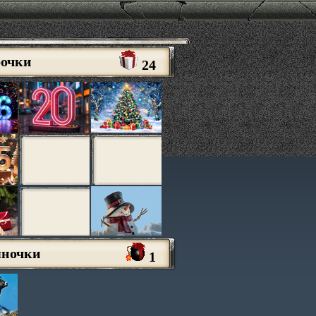
рочки
24
яночки
1